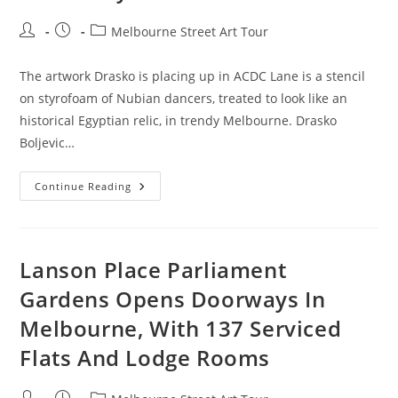
Post
Post
Post
Melbourne Street Art Tour
author:
published:
category:
The artwork Drasko is placing up in ACDC Lane is a stencil
on styrofoam of Nubian dancers, treated to look like an
historical Egyptian relic, in trendy Melbourne. Drasko
Boljevic…
Stephen
Continue Reading
Fry:
Artwork
Is
Complex,
Terrifying,
Harmful
Lanson Place Parliament
And
Fantastic
Gardens Opens Doorways In
And
Fairly
Melbourne, With 137 Serviced
Ineffective
Flats And Lodge Rooms