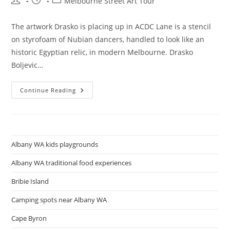
Post
Post
Post
Melbourne Street Art Tour
author:
published:
category:
The artwork Drasko is placing up in ACDC Lane is a stencil
on styrofoam of Nubian dancers, handled to look like an
historic Egyptian relic, in modern Melbourne. Drasko
Boljevic…
Lanson
Continue Reading
Place
Parliament
Gardens
Opens
Doorways
In
Melbourne,
Albany WA kids playgrounds
With
137
Serviced
Albany WA traditional food experiences
Flats
And
Bribie Island
Lodge
Rooms
Camping spots near Albany WA
Cape Byron