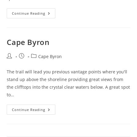
Cape
Continue Reading
Byron
Lighthouse
Lawn
Nsw
Holidays
Cape Byron
Post
Post
Post
Cape Byron
author:
published:
category:
The trail will lead you previous vantage points where you'll
stand up above the shoreline providing great views from
the clifftops into the crystal clear waters below. A great spot
to…
Cape
Continue Reading
Byron