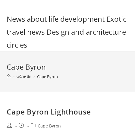
Skip
to
News about life development Exotic
content
travel news Design and architecture
circles
Cape Byron
>
หน้าหลัก
>
Cape Byron
Cape Byron Lighthouse
Post
Post
Post
Cape Byron
author:
published:
category: