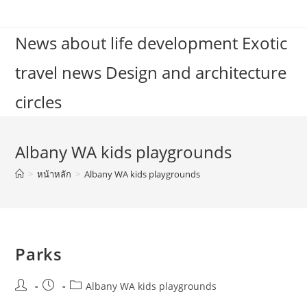
Skip
to
News about life development Exotic
content
travel news Design and architecture
circles
Albany WA kids playgrounds
>
หน้าหลัก
>
Albany WA kids playgrounds
Parks
Post
Post
Post
Albany WA kids playgrounds
author:
published:
category: