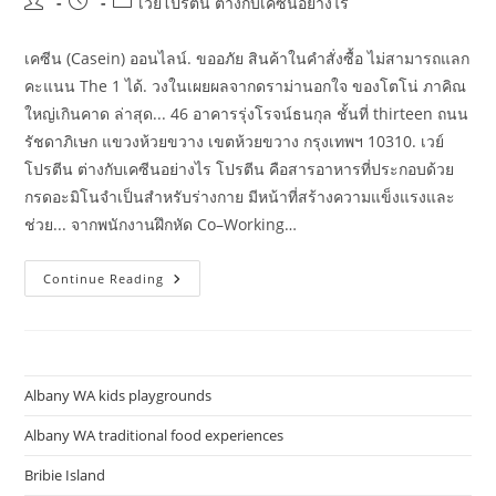
Post
Post
Post
เวย์โปรตีน ต่างกับเคซีนอย่างไร
author:
published:
category:
เคซีน (Casein) ออนไลน์. ขออภัย สินค้าในคำสั่งซื้อ ไม่สามารถแลก
คะแนน The 1 ได้. วงในเผยผลจากดราม่านอกใจ ของโตโน่ ภาคิณ
ใหญ่เกินคาด ล่าสุด... 46 อาคารรุ่งโรจน์ธนกุล ชั้นที่ thirteen ถนน
รัชดาภิเษก แขวงห้วยขวาง เขตห้วยขวาง กรุงเทพฯ 10310. เวย์
โปรตีน ต่างกับเคซีนอย่างไร โปรตีน คือสารอาหารที่ประกอบด้วย
กรดอะมิโนจำเป็นสำหรับร่างกาย มีหน้าที่สร้างความแข็งแรงและ
ช่วย... จากพนักงานฝึกหัด Co–Working…
Plant
Continue Reading
Vs
Whey
Protein
ต่าง
กัน
อย่างไร?
เคมี
Albany WA kids playgrounds
คอส
เม
ติก
Albany WA traditional food experiences
ส์
Bribie Island