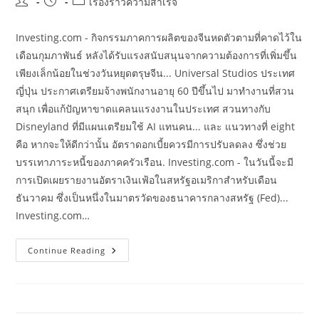
Post
Post
Post
เรื่องราวความสำเร็จ
author:
published:
category:
Investing.com - กิจกรรมภาคการผลิตของจีนหดตัวตามที่คาดไว้ใน
เดือนกุมภาพันธ์ หลังได้รับแรงสนับสนุนจากความต้องการที่เพิ่มขึ้น
เพียงเล็กน้อยในช่วงวันหยุดตรุษจีน... Universal Studios ประเทศ
ญี่ปุ่น ประกาศเตรียมจ้างพนักงานอายุ 60 ปีขึ้นไป มาทำงานที่สวน
สนุก เพื่อแก้ปัญหาขาดแคลนแรงงานในประเทศ สวนทางกับ
Disneyland ที่มีแผนเตรียมใช้ AI แทนคน... และ แนวทางที่ eight
คือ หากจะให้ดีกว่านั้น อัตราดอกเบี้ยควรมีการปรับลดลง ซึ่งช่วย
บรรเทาภาระหนี้ของภาคครัวเรือน. Investing.com - ในวันนี้จะมี
การเปิดเผยรายงานอัตราเงินเฟ้อในสหรัฐอเมริกาสำหรับเดือน
ธันวาคม ซึ่งเป็นหนึ่งในมาตรวัดของธนาคารกลางสหรัฐ (Fed)...
Investing.com…
Category:
Continue Reading
เศรษฐกิจ
สำนัก
ข่าว
ไทย
อสมท