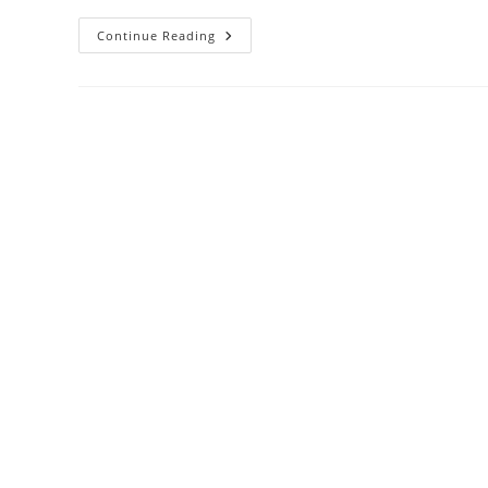
ส่อง
Continue Reading
3
พระ
เครื่อง
ยอด
นิยม
เหมาะ
บูชา
เสริม
สิริ
มงคล