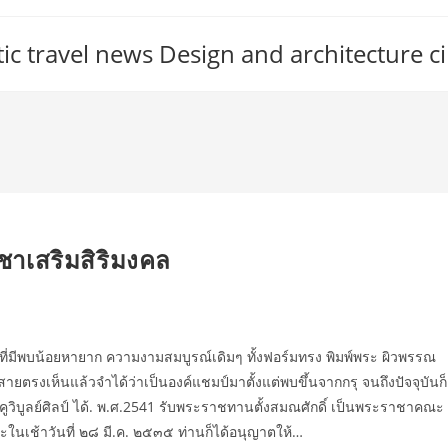
c travel news Design and architecture ci
ูชาเสริมสิริมงคล
 ที่มีพบน้อยหายาก ความงามสมบูรณ์เดิมๆ ทั้งฟอร์มทรง พิมพ์พระ ผิวพรรณ
สายตรงเห็นแล้วจำได้ว่าเป็นองค์แชมป์มาตั้งแต่พบขึ้นจากกรุ จนถึงปัจจุบันก็
ค คูวิบูลย์ศิลป์ ได้. พ.ศ.2541 รับพระราชทานตั้งสมณศักดิ์ เป็นพระราชาคณะ
ะในเช้าวันที่ ๒๘ มี.ค. ๒๕๓๕ ท่านก็ได้อนุญาตให้…