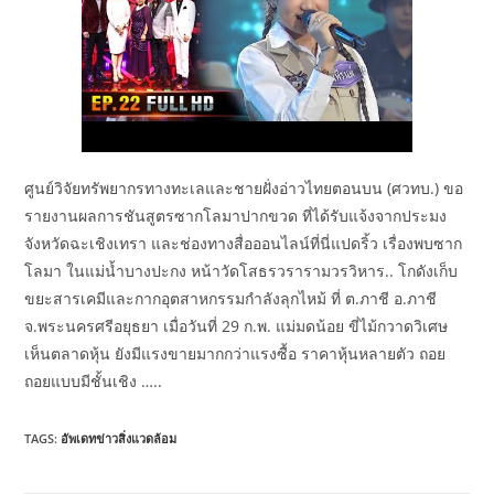
ศูนย์วิจัยทรัพยากรทางทะเลและชายฝั่งอ่าวไทยตอนบน (ศวทบ.) ขอ
รายงานผลการชันสูตรซากโลมาปากขวด ที่ได้รับแจ้งจากประมง
จังหวัดฉะเชิงเทรา และช่องทางสื่อออนไลน์ที่นี่แปดริ้ว เรื่องพบซาก
โลมา ในแม่น้ำบางปะกง หน้าวัดโสธรวรารามวรวิหาร.. โกดังเก็บ
ขยะสารเคมีและกากอุตสาหกรรมกำลังลุกไหม้ ที่ ต.ภาชี อ.ภาชี
จ.พระนครศรีอยุธยา เมื่อวันที่ 29 ก.พ. แม่มดน้อย ขี่ไม้กวาดวิเศษ
เห็นตลาดหุ้น ยังมีแรงขายมากกว่าแรงซื้อ ราคาหุ้นหลายตัว ถอย
ถอยแบบมีชั้นเชิง …..
TAGS:
อัพเดทข่าวสิ่งแวดล้อม