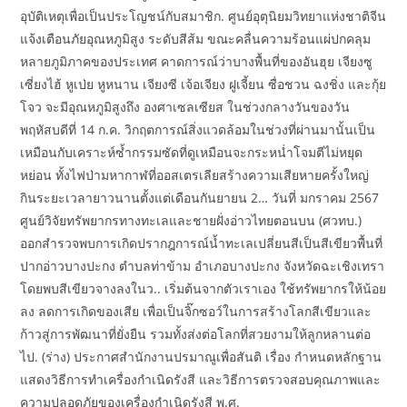
อุบัติเหตุเพื่อเป็นประโญชน์กับสมาชิก. ศูนย์อุตุนิยมวิทยาแห่งชาติจีน
แจ้งเตือนภัยอุณหภูมิสูง ระดับสีส้ม ขณะคลื่นความร้อนแผ่ปกคลุม
หลายภูมิภาคของประเทศ คาดการณ์ว่าบางพื้นที่ของอันฮุย เจียงซู
เซี่ยงไฮ้ หูเป่ย หูหนาน เจียงซี เจ้อเจียง ฝูเจี้ยน ซื่อชวน ฉงชิ่ง และกุ้ย
โจว จะมีอุณหภูมิสูงถึง องศาเซลเซียส ในช่วงกลางวันของวัน
พฤหัสบดีที่ 14 ก.ค. วิกฤตการณ์สิ่งแวดล้อมในช่วงที่ผ่านมานั้นเป็น
เหมือนกับเคราะห์ซ้ำกรรมซัดที่ดูเหมือนจะกระหน่ำโจมตีไม่หยุด
หย่อน ทั้งไฟป่ามหากาฬที่ออสเตรเลียสร้างความเสียหายครั้งใหญ่
กินระยะเวลายาวนานตั้งแต่เดือนกันยายน 2… วันที่ มกราคม 2567
ศูนย์วิจัยทรัพยากรทางทะเลและชายฝั่งอ่าวไทยตอนบน (ศวทบ.)
ออกสำรวจพบการเกิดปรากฎการณ์น้ำทะเลเปลี่ยนสีเป็นสีเขียวพื้นที่
ปากอ่าวบางปะกง ตำบลท่าข้าม อำเภอบางปะกง จังหวัดฉะเชิงเทรา
โดยพบสีเขียวจางลงในว.. เริ่มต้นจากตัวเราเอง ใช้ทรัพยากรให้น้อย
ลง ลดการเกิดของเสีย เพื่อเป็นจิ๊กซอว์ในการสร้างโลกสีเขียวและ
ก้าวสู่การพัฒนาที่ยั่งยืน รวมทั้งส่งต่อโลกที่สวยงามให้ลูกหลานต่อ
ไป. (ร่าง) ประกาศสำนักงานปรมาณูเพื่อสันติ เรื่อง กำหนดหลักฐาน
แสดงวิธีการทำเครื่องกำเนิดรังสี และวิธีการตรวจสอบคุณภาพและ
ความปลอดภัยของเครื่องกำเนิดรังสี พ.ศ.