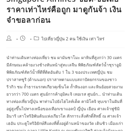
ราคาเท่าไหร่คือถูก มาดูกันจ้า เงิน
จ๋าขอลาก่อน
Post
Post
Post
ไปเที่ยวญี่ปุ่น 2 คน ใช้เงิน เท่า ไหร่
author:
published:
category:
นำท่านเดินทางท่องเที่ยว ชม ผามันซาโมะ ผาหินที่สูงกว่า 30 เมตร
มีลักษณะคล้ายงวงช้างหันหน้าสู่ทะเลจีน พิพิธภัณฑ์สัตว์น้ำชุราอูมิ
พิพิธภัณฑ์สัตว์น้ำที่ดีที่ติดอันดับ 1 ใน 3 ของประเทศญี่ปุ่น ชม
ปราสาทชูริ (ด้านนอก) ปราสาทตามแบบสถาปัตยกรรมของชาว
ริวกิว ชม ถ้ำธารมรกตเกียวคุเซ็นโด ถ้ำหินงอก และหินย้อยสวยงาม
ยาวกว่า 700 เมตร ศูนย์การค้าอุมิคะจิ เทอเรส ศูนย์ก… นำท่านเดิน
ทางท่องเที่ยวญี่ปุ่น พาท่านไปยังไฮไลท์เด็ด คามิโคจิ หุบเขาในฝันที่
อยู่สูงขึ้นไปทางเหนือของเทือกเขาแอลป์ ญี่ปุ่น เยือน ศาลเจ้าฟูชิมิ
อินาริ เสาโทริอิพันต้นแห่งเกียวโต สักการะสิ่งศักดิ์สิทธิ์ ณ ศาลเจ้า
เฮอัน ประตูโทริอิยักษ์สีแดงที่ตั้งอยู่ด้านหน้าของวัด เดินชิว เมืองเก่า
ทาคายาม่า ฉายา Little Kyoto ณ ถนนซันมาจิซูจิ ศาลเจ้านัมบะยา