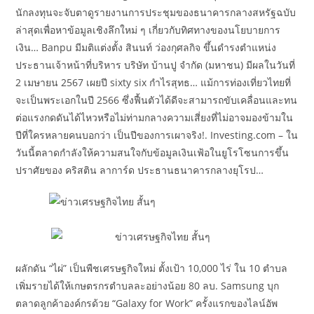
นักลงทุนจะจับตาดูรายงานการประชุมของธนาคารกลางสหรัฐฉบับ
ล่าสุดเพื่อหาข้อมูลเชิงลึกใหม่ ๆ เกี่ยวกับทิศทางของนโยบายการ
เงิน… Banpu มีมติแต่งตั้ง สินนท์ ว่องกุศลกิจ ขึ้นดำรงตำแหน่ง
ประธานเจ้าหน้าที่บริหาร บริษัท บ้านปู จำกัด (มหาชน) มีผลในวันที่
2 เมษายน 2567 เผยปี sixty six กำไรสุทธ… แม้การท่องเที่ยวไทยที่
จะเป็นพระเอกในปี 2566 ซึ่งฟื้นตัวได้ดีจะสามารถขับเคลื่อนและทน
ต่อแรงกดดันได้ไหวหรือไม่ท่ามกลางความเสี่ยงที่ไม่อาจมองข้ามใน
ปีที่ใครหลายคนบอกว่า เป็นปีของการเผาจริง!. Investing.com – ใน
วันนี้ตลาดกำลังให้ความสนใจกับข้อมูลเงินเฟ้อในยูโรโซนการขึ้น
ปราศัยของ คริสติน ลาการ์ด ประธานธนาคารกลางยุโรป…
ผลักดัน “ไผ่” เป็นพืชเศรษฐกิจใหม่ ตั้งเป้า 10,000 ไร่ ใน 10 ตำบล
เพิ่มรายได้ให้เกษตรกรตำบลละอย่างน้อย 80 ลบ. Samsung บุก
ตลาดลูกค้าองค์กรด้วย “Galaxy for Work” ครั้งแรกของไลน์อัพ