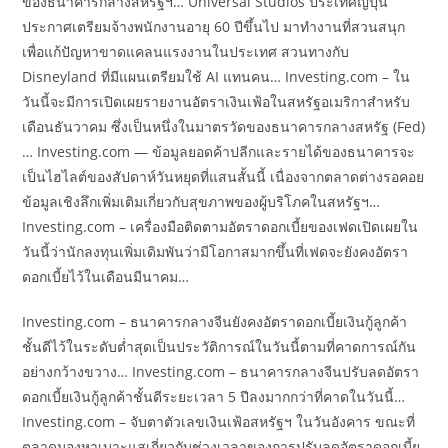
ของธนาคารกลางสหรัฐฯ… Universal Studios ประเทศญี่ปุ่น
ประกาศเตรียมจ้างพนักงานอายุ 60 ปีขึ้นไป มาทำงานที่สวนสนุก
เพื่อแก้ปัญหาขาดแคลนแรงงานในประเทศ สวนทางกับ
Disneyland ที่มีแผนเตรียมใช้ AI แทนคน… Investing.com – ใน
วันนี้จะมีการเปิดเผยรายงานอัตราเงินเฟ้อในสหรัฐอเมริกาสำหรับ
เดือนธันวาคม ซึ่งเป็นหนึ่งในมาตรวัดของธนาคารกลางสหรัฐ (Fed)
… Investing.com — ข้อมูลยอดค้าปลีกและรายได้ของธนาคารจะ
เป็นไฮไลต์ของสัปดาห์วันหยุดที่แสนสั้นนี้ เนื่องจากตลาดต่างรอคอย
ข้อมูลเชิงลึกเพิ่มเติมเกี่ยวกับสุขภาพของผู้บริโภคในสหรัฐฯ…
Investing.com – เครื่องมือติดตามอัตราดอกเบี้ยของเฟดเปิดเผยใน
วันนี้ว่านักลงทุนเพิ่มเดิมพันว่ามีโอกาสมากขึ้นที่เฟดจะยังคงอัตรา
ดอกเบี้ยไว้ในเดือนมีนาคม…
Investing.com – ธนาคารกลางจีนยังคงอัตราดอกเบี้ยเงินกู้ลูกค้า
ชั้นดีไว้ในระดับต่ำสุดเป็นประวัติการณ์ในวันนี้ตามที่คาดการณ์กัน
อย่างกว้างขวาง… Investing.com – ธนาคารกลางจีนปรับลดอัตรา
ดอกเบี้ยเงินกู้ลูกค้าชั้นดีระยะเวลา 5 ปีลงมากกว่าที่คาดในวันนี้…
Investing.com – จับตาตัวเลขเงินเฟ้อสหรัฐฯ ในวันอังคาร ขณะที่
ตลาดมองหาเบาะแสเกี่ยวกับช่วงเวลาของการปรับลดอัตราดอกเบี้ย